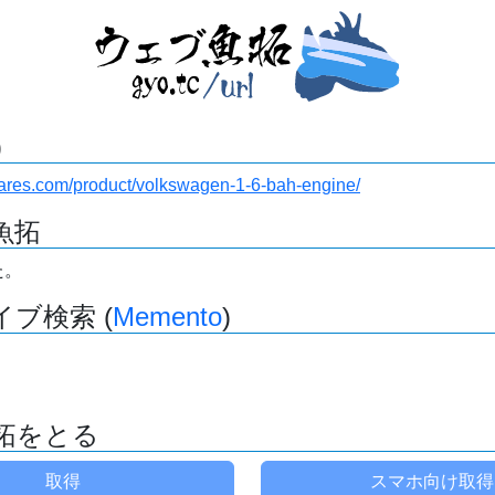
)
pares.com/product/volkswagen-1-6-bah-engine/
魚拓
た。
ブ検索 (
Memento
)
拓をとる