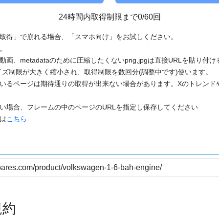
24時間内取得制限まで0/60回
「取得」で崩れる場合、「スマホ向け」をお試しください。
す。
動画、metadataのために圧縮したくないpng,jpgは直接URLを貼り
ズ制限が大きく縮小され、取得制限を数回分(調整中です)使います。
ているページは期待通りの取得が出来ない場合があります。Xのトレンド
たい場合、フレームの中のページのURLを指定し保存してください
どは
こちら
規約