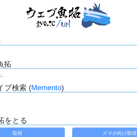
)
魚拓
た。
ブ検索 (
Memento
)
拓をとる