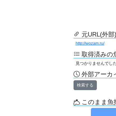
元URL(外部
http://wozam.ru/
取得済みの
見つかりませんでし
外部アーカイ
検索する
このまま魚