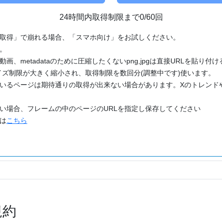
24時間内取得制限まで0/60回
「取得」で崩れる場合、「スマホ向け」をお試しください。
す。
動画、metadataのために圧縮したくないpng,jpgは直接URLを貼り
ズ制限が大きく縮小され、取得制限を数回分(調整中です)使います。
ているページは期待通りの取得が出来ない場合があります。Xのトレンド
たい場合、フレームの中のページのURLを指定し保存してください
どは
こちら
規約