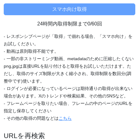
24時間内取得制限まで0/60回
- レスポンシブページが「取得」で崩れる場合、「スマホ向け」を
お試しください。
- 動画は原則取得不能です。
- 一部の非ストリーミング動画、metadataのために圧縮したくない
png,jpgは直接URLを貼り付けると取得をお試しいただけます。た
だし、取得のサイズ制限が大きく縮小され、取得制限を数回分(調
整中です)使います。
- ログインが必要になっているページは期待通りの取得が出来ない
場合があります。Xのトレンドや検索結果、その他のSNSなど。
- フレームページを取りたい場合、フレームの中のページのURLを
指定し保存してください
- その他の取得の問題などは
こちら
URLを再検索