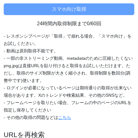
24時間内取得制限まで0/60回
- レスポンシブページが「取得」で崩れる場合、「スマホ向け」を
お試しください。
- 動画は原則取得不能です。
- 一部の非ストリーミング動画、metadataのために圧縮したくない
png,jpgは直接URLを貼り付けると取得をお試しいただけます。た
だし、取得のサイズ制限が大きく縮小され、取得制限を数回分(調
整中です)使います。
- ログインが必要になっているページは期待通りの取得が出来ない
場合があります。Xのトレンドや検索結果、その他のSNSなど。
- フレームページを取りたい場合、フレームの中のページのURLを
指定し保存してください
- その他の取得の問題などは
こちら
URLを再検索