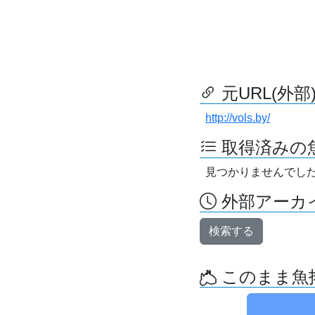
元URL(外部
http://vols.by/
取得済みの
見つかりませんでし
外部アーカイ
検索する
このまま魚