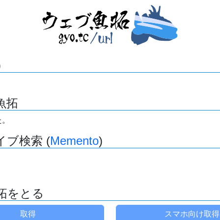
)
魚拓
た。
ブ検索 (
Memento
)
拓をとる