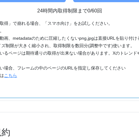
24時間内取得制限まで0/60回
「取得」で崩れる場合、「スマホ向け」をお試しください。
す。
動画、metadataのために圧縮したくないpng,jpgは直接URLを貼り
ズ制限が大きく縮小され、取得制限を数回分(調整中です)使います。
ているページは期待通りの取得が出来ない場合があります。Xのトレンド
たい場合、フレームの中のページのURLを指定し保存してください
どは
こちら
規約