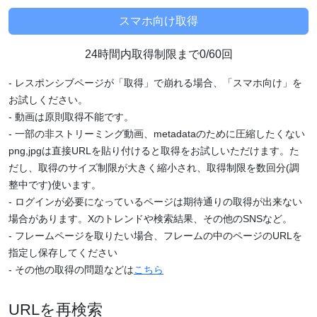
24時間内取得制限まで0/60回
- レスポンシブページが「取得」で崩れる場合、「スマホ向け」を
お試しください。
- 動画は原則取得不能です。
- 一部の非ストリーミング動画、metadataのために圧縮したくない
png,jpgは直接URLを貼り付けると取得をお試しいただけます。た
だし、取得のサイズ制限が大きく縮小され、取得制限を数回分(調
整中です)使います。
- ログインが必要になっているページは期待通りの取得が出来ない
場合があります。Xのトレンドや検索結果、その他のSNSなど。
- フレームページを取りたい場合、フレームの中のページのURLを
指定し保存してください
- その他の取得の問題などは
こちら
URLを再検索