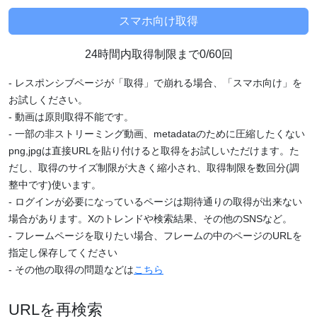
24時間内取得制限まで0/60回
- レスポンシブページが「取得」で崩れる場合、「スマホ向け」を
お試しください。
- 動画は原則取得不能です。
- 一部の非ストリーミング動画、metadataのために圧縮したくない
png,jpgは直接URLを貼り付けると取得をお試しいただけます。た
だし、取得のサイズ制限が大きく縮小され、取得制限を数回分(調
整中です)使います。
- ログインが必要になっているページは期待通りの取得が出来ない
場合があります。Xのトレンドや検索結果、その他のSNSなど。
- フレームページを取りたい場合、フレームの中のページのURLを
指定し保存してください
- その他の取得の問題などは
こちら
URLを再検索