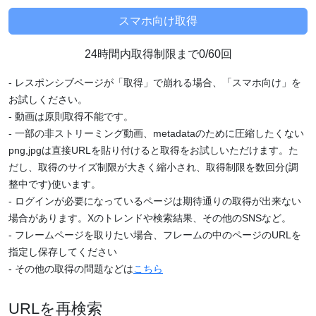
24時間内取得制限まで0/60回
- レスポンシブページが「取得」で崩れる場合、「スマホ向け」を
お試しください。
- 動画は原則取得不能です。
- 一部の非ストリーミング動画、metadataのために圧縮したくない
png,jpgは直接URLを貼り付けると取得をお試しいただけます。た
だし、取得のサイズ制限が大きく縮小され、取得制限を数回分(調
整中です)使います。
- ログインが必要になっているページは期待通りの取得が出来ない
場合があります。Xのトレンドや検索結果、その他のSNSなど。
- フレームページを取りたい場合、フレームの中のページのURLを
指定し保存してください
- その他の取得の問題などは
こちら
URLを再検索