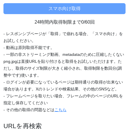
24時間内取得制限まで0/60回
- レスポンシブページが「取得」で崩れる場合、「スマホ向け」を
お試しください。
- 動画は原則取得不能です。
- 一部の非ストリーミング動画、metadataのために圧縮したくない
png,jpgは直接URLを貼り付けると取得をお試しいただけます。た
だし、取得のサイズ制限が大きく縮小され、取得制限を数回分(調
整中です)使います。
- ログインが必要になっているページは期待通りの取得が出来ない
場合があります。Xのトレンドや検索結果、その他のSNSなど。
- フレームページを取りたい場合、フレームの中のページのURLを
指定し保存してください
- その他の取得の問題などは
こちら
URLを再検索