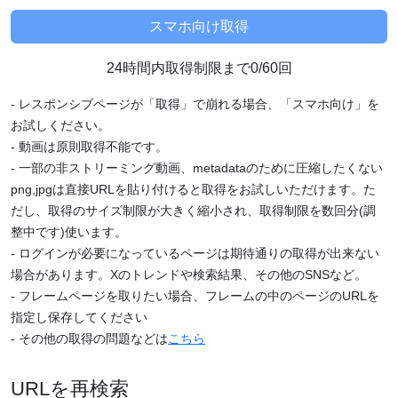
24時間内取得制限まで0/60回
- レスポンシブページが「取得」で崩れる場合、「スマホ向け」を
お試しください。
- 動画は原則取得不能です。
- 一部の非ストリーミング動画、metadataのために圧縮したくない
png,jpgは直接URLを貼り付けると取得をお試しいただけます。た
だし、取得のサイズ制限が大きく縮小され、取得制限を数回分(調
整中です)使います。
- ログインが必要になっているページは期待通りの取得が出来ない
場合があります。Xのトレンドや検索結果、その他のSNSなど。
- フレームページを取りたい場合、フレームの中のページのURLを
指定し保存してください
- その他の取得の問題などは
こちら
URLを再検索