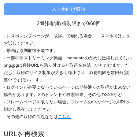
24時間内取得制限まで0/60回
- レスポンシブページが「取得」で崩れる場合、「スマホ向け」を
お試しください。
- 動画は原則取得不能です。
- 一部の非ストリーミング動画、metadataのために圧縮したくない
png,jpgは直接URLを貼り付けると取得をお試しいただけます。た
だし、取得のサイズ制限が大きく縮小され、取得制限を数回分(調
整中です)使います。
- ログインが必要になっているページは期待通りの取得が出来ない
場合があります。Xのトレンドや検索結果、その他のSNSなど。
- フレームページを取りたい場合、フレームの中のページのURLを
指定し保存してください
- その他の取得の問題などは
こちら
URLを再検索