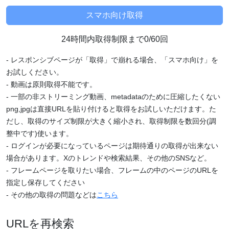
24時間内取得制限まで0/60回
- レスポンシブページが「取得」で崩れる場合、「スマホ向け」を
お試しください。
- 動画は原則取得不能です。
- 一部の非ストリーミング動画、metadataのために圧縮したくない
png,jpgは直接URLを貼り付けると取得をお試しいただけます。た
だし、取得のサイズ制限が大きく縮小され、取得制限を数回分(調
整中です)使います。
- ログインが必要になっているページは期待通りの取得が出来ない
場合があります。Xのトレンドや検索結果、その他のSNSなど。
- フレームページを取りたい場合、フレームの中のページのURLを
指定し保存してください
- その他の取得の問題などは
こちら
URLを再検索