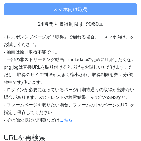
24時間内取得制限まで0/60回
- レスポンシブページが「取得」で崩れる場合、「スマホ向け」を
お試しください。
- 動画は原則取得不能です。
- 一部の非ストリーミング動画、metadataのために圧縮したくない
png,jpgは直接URLを貼り付けると取得をお試しいただけます。た
だし、取得のサイズ制限が大きく縮小され、取得制限を数回分(調
整中です)使います。
- ログインが必要になっているページは期待通りの取得が出来ない
場合があります。Xのトレンドや検索結果、その他のSNSなど。
- フレームページを取りたい場合、フレームの中のページのURLを
指定し保存してください
- その他の取得の問題などは
こちら
URLを再検索