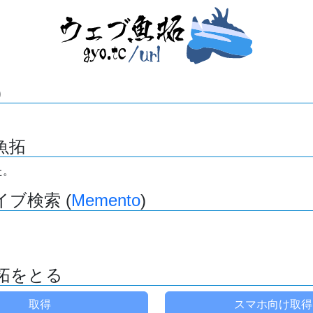
)
魚拓
た。
ブ検索 (
Memento
)
拓をとる