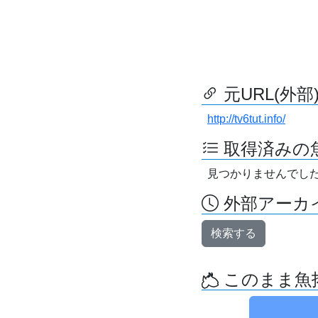
元URL(外部
http://tv6tut.info/
取得済みの
見つかりませんでし
外部アーカイ
検索する
このまま魚