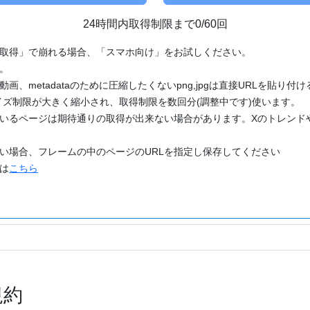
24時間内取得制限まで0/60回
「取得」で崩れる場合、「スマホ向け」をお試しください。
す。
動画、metadataのために圧縮したくないpng,jpgは直接URLを貼り
ズ制限が大きく縮小され、取得制限を数回分(調整中です)使います。
ているページは期待通りの取得が出来ない場合があります。Xのトレンド
たい場合、フレームの中のページのURLを指定し保存してください
どは
こちら
規約