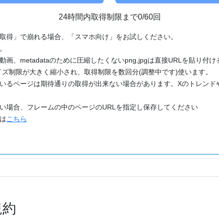
24時間内取得制限まで0/60回
「取得」で崩れる場合、「スマホ向け」をお試しください。
す。
動画、metadataのために圧縮したくないpng,jpgは直接URLを貼り
ズ制限が大きく縮小され、取得制限を数回分(調整中です)使います。
ているページは期待通りの取得が出来ない場合があります。Xのトレンド
たい場合、フレームの中のページのURLを指定し保存してください
どは
こちら
規約