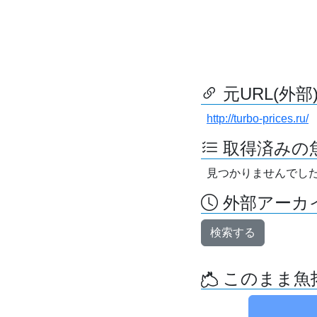
元URL(外部
http://turbo-prices.ru/
取得済みの
見つかりませんでし
外部アーカイ
検索する
このまま魚