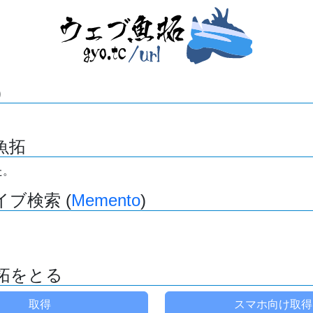
)
魚拓
た。
ブ検索 (
Memento
)
拓をとる