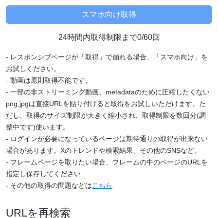
24時間内取得制限まで0/60回
- レスポンシブページが「取得」で崩れる場合、「スマホ向け」を
お試しください。
- 動画は原則取得不能です。
- 一部の非ストリーミング動画、metadataのために圧縮したくない
png,jpgは直接URLを貼り付けると取得をお試しいただけます。た
だし、取得のサイズ制限が大きく縮小され、取得制限を数回分(調
整中です)使います。
- ログインが必要になっているページは期待通りの取得が出来ない
場合があります。Xのトレンドや検索結果、その他のSNSなど。
- フレームページを取りたい場合、フレームの中のページのURLを
指定し保存してください
- その他の取得の問題などは
こちら
URLを再検索