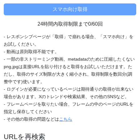
24時間内取得制限まで0/60回
- レスポンシブページが「取得」で崩れる場合、「スマホ向け」を
お試しください。
- 動画は原則取得不能です。
- 一部の非ストリーミング動画、metadataのために圧縮したくない
png,jpgは直接URLを貼り付けると取得をお試しいただけます。た
だし、取得のサイズ制限が大きく縮小され、取得制限を数回分(調
整中です)使います。
- ログインが必要になっているページは期待通りの取得が出来ない
場合があります。Xのトレンドや検索結果、その他のSNSなど。
- フレームページを取りたい場合、フレームの中のページのURLを
指定し保存してください
- その他の取得の問題などは
こちら
URLを再検索