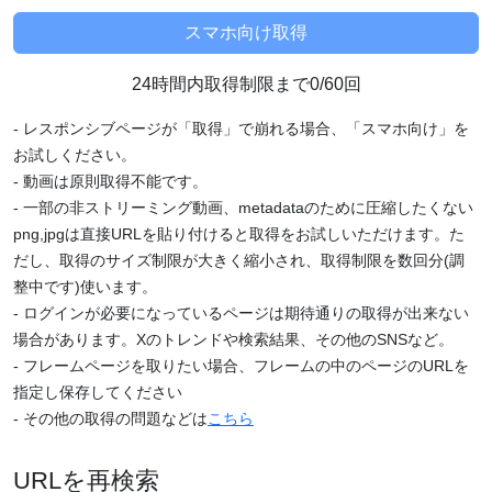
24時間内取得制限まで0/60回
- レスポンシブページが「取得」で崩れる場合、「スマホ向け」を
お試しください。
- 動画は原則取得不能です。
- 一部の非ストリーミング動画、metadataのために圧縮したくない
png,jpgは直接URLを貼り付けると取得をお試しいただけます。た
だし、取得のサイズ制限が大きく縮小され、取得制限を数回分(調
整中です)使います。
- ログインが必要になっているページは期待通りの取得が出来ない
場合があります。Xのトレンドや検索結果、その他のSNSなど。
- フレームページを取りたい場合、フレームの中のページのURLを
指定し保存してください
- その他の取得の問題などは
こちら
URLを再検索