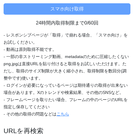
24時間内取得制限まで0/60回
- レスポンシブページが「取得」で崩れる場合、「スマホ向け」を
お試しください。
- 動画は原則取得不能です。
- 一部の非ストリーミング動画、metadataのために圧縮したくない
png,jpgは直接URLを貼り付けると取得をお試しいただけます。た
だし、取得のサイズ制限が大きく縮小され、取得制限を数回分(調
整中です)使います。
- ログインが必要になっているページは期待通りの取得が出来ない
場合があります。Xのトレンドや検索結果、その他のSNSなど。
- フレームページを取りたい場合、フレームの中のページのURLを
指定し保存してください
- その他の取得の問題などは
こちら
URLを再検索