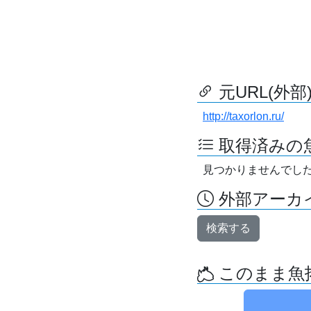
元URL(外部
http://taxorlon.ru/
取得済みの
見つかりませんでし
外部アーカイ
検索する
このまま魚