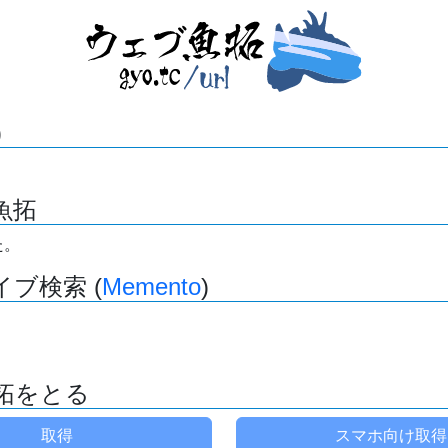
)
魚拓
た。
ブ検索 (
Memento
)
拓をとる