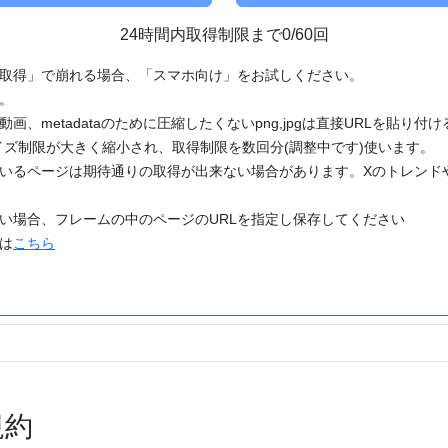
24時間内取得制限まで0/60回
「取得」で崩れる場合、「スマホ向け」をお試しください。
す。
動画、metadataのために圧縮したくないpng,jpgは直接URLを貼り
ズ制限が大きく縮小され、取得制限を数回分(調整中です)使います。
ているページは期待通りの取得が出来ない場合があります。Xのトレンド
たい場合、フレームの中のページのURLを指定し保存してください
どは
こちら
規約