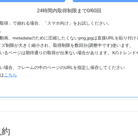
24時間内取得制限まで0/60回
「取得」で崩れる場合、「スマホ向け」をお試しください。
す。
動画、metadataのために圧縮したくないpng,jpgは直接URLを貼り
ズ制限が大きく縮小され、取得制限を数回分(調整中です)使います。
ているページは期待通りの取得が出来ない場合があります。Xのトレンド
たい場合、フレームの中のページのURLを指定し保存してください
どは
こちら
規約