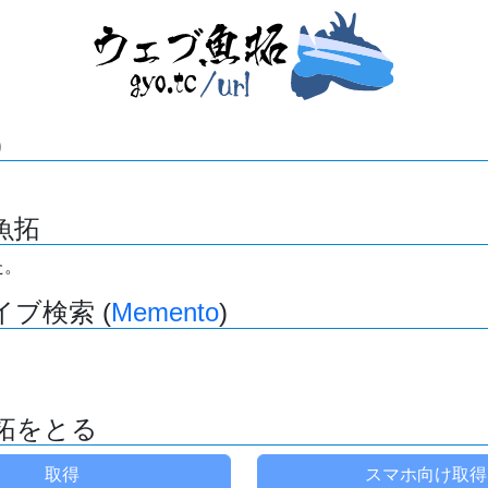
)
魚拓
た。
ブ検索 (
Memento
)
拓をとる