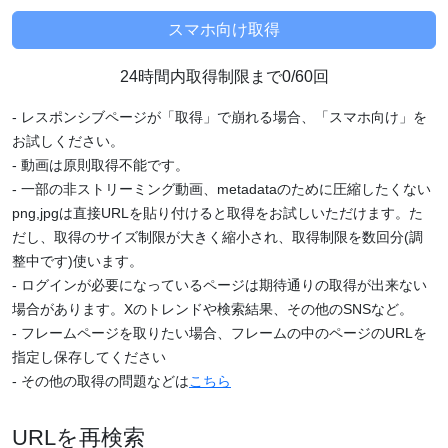
24時間内取得制限まで0/60回
- レスポンシブページが「取得」で崩れる場合、「スマホ向け」を
お試しください。
- 動画は原則取得不能です。
- 一部の非ストリーミング動画、metadataのために圧縮したくない
png,jpgは直接URLを貼り付けると取得をお試しいただけます。た
だし、取得のサイズ制限が大きく縮小され、取得制限を数回分(調
整中です)使います。
- ログインが必要になっているページは期待通りの取得が出来ない
場合があります。Xのトレンドや検索結果、その他のSNSなど。
- フレームページを取りたい場合、フレームの中のページのURLを
指定し保存してください
- その他の取得の問題などは
こちら
URLを再検索