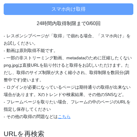
24時間内取得制限まで0/60回
- レスポンシブページが「取得」で崩れる場合、「スマホ向け」を
お試しください。
- 動画は原則取得不能です。
- 一部の非ストリーミング動画、metadataのために圧縮したくない
png,jpgは直接URLを貼り付けると取得をお試しいただけます。た
だし、取得のサイズ制限が大きく縮小され、取得制限を数回分(調
整中です)使います。
- ログインが必要になっているページは期待通りの取得が出来ない
場合があります。Xのトレンドや検索結果、その他のSNSなど。
- フレームページを取りたい場合、フレームの中のページのURLを
指定し保存してください
- その他の取得の問題などは
こちら
URLを再検索