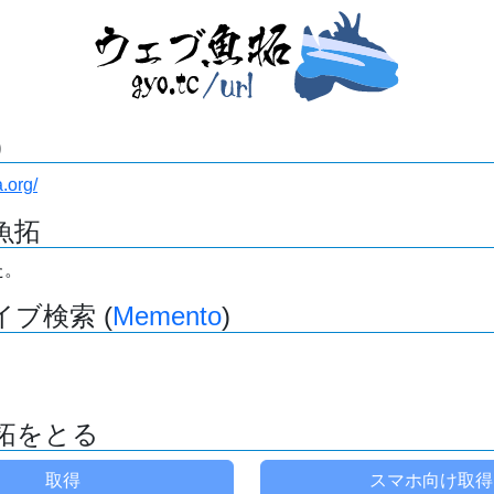
)
a.org/
魚拓
た。
ブ検索 (
Memento
)
拓をとる