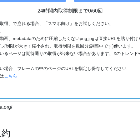
24時間内取得制限まで0/60回
「取得」で崩れる場合、「スマホ向け」をお試しください。
す。
動画、metadataのために圧縮したくないpng,jpgは直接URLを貼り
ズ制限が大きく縮小され、取得制限を数回分(調整中です)使います。
ているページは期待通りの取得が出来ない場合があります。Xのトレンド
たい場合、フレームの中のページのURLを指定し保存してください
どは
こちら
規約