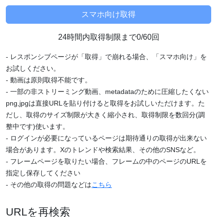
24時間内取得制限まで0/60回
- レスポンシブページが「取得」で崩れる場合、「スマホ向け」を
お試しください。
- 動画は原則取得不能です。
- 一部の非ストリーミング動画、metadataのために圧縮したくない
png,jpgは直接URLを貼り付けると取得をお試しいただけます。た
だし、取得のサイズ制限が大きく縮小され、取得制限を数回分(調
整中です)使います。
- ログインが必要になっているページは期待通りの取得が出来ない
場合があります。Xのトレンドや検索結果、その他のSNSなど。
- フレームページを取りたい場合、フレームの中のページのURLを
指定し保存してください
- その他の取得の問題などは
こちら
URLを再検索