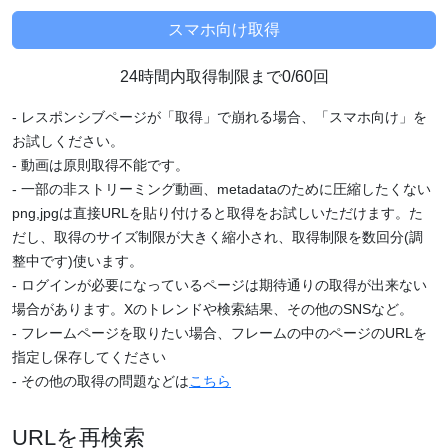
24時間内取得制限まで0/60回
- レスポンシブページが「取得」で崩れる場合、「スマホ向け」を
お試しください。
- 動画は原則取得不能です。
- 一部の非ストリーミング動画、metadataのために圧縮したくない
png,jpgは直接URLを貼り付けると取得をお試しいただけます。た
だし、取得のサイズ制限が大きく縮小され、取得制限を数回分(調
整中です)使います。
- ログインが必要になっているページは期待通りの取得が出来ない
場合があります。Xのトレンドや検索結果、その他のSNSなど。
- フレームページを取りたい場合、フレームの中のページのURLを
指定し保存してください
- その他の取得の問題などは
こちら
URLを再検索