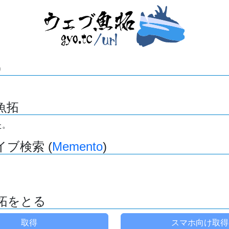
)
魚拓
た。
ブ検索 (
Memento
)
拓をとる