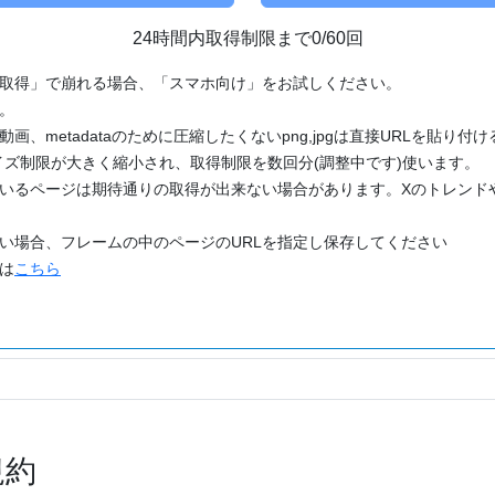
24時間内取得制限まで0/60回
「取得」で崩れる場合、「スマホ向け」をお試しください。
す。
動画、metadataのために圧縮したくないpng,jpgは直接URLを貼り
ズ制限が大きく縮小され、取得制限を数回分(調整中です)使います。
ているページは期待通りの取得が出来ない場合があります。Xのトレンド
たい場合、フレームの中のページのURLを指定し保存してください
どは
こちら
規約