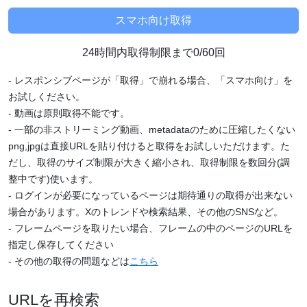
24時間内取得制限まで0/60回
- レスポンシブページが「取得」で崩れる場合、「スマホ向け」を
お試しください。
- 動画は原則取得不能です。
- 一部の非ストリーミング動画、metadataのために圧縮したくない
png,jpgは直接URLを貼り付けると取得をお試しいただけます。た
だし、取得のサイズ制限が大きく縮小され、取得制限を数回分(調
整中です)使います。
- ログインが必要になっているページは期待通りの取得が出来ない
場合があります。Xのトレンドや検索結果、その他のSNSなど。
- フレームページを取りたい場合、フレームの中のページのURLを
指定し保存してください
- その他の取得の問題などは
こちら
URLを再検索