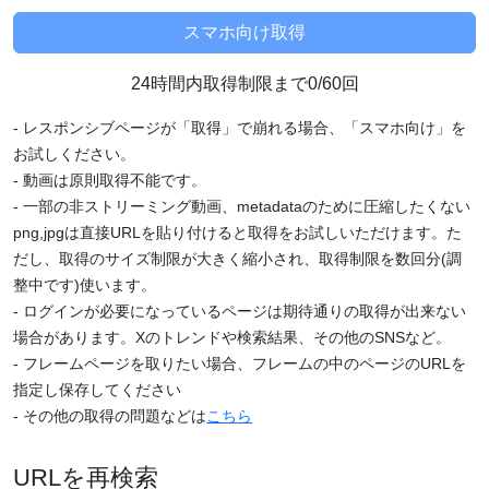
24時間内取得制限まで0/60回
- レスポンシブページが「取得」で崩れる場合、「スマホ向け」を
お試しください。
- 動画は原則取得不能です。
- 一部の非ストリーミング動画、metadataのために圧縮したくない
png,jpgは直接URLを貼り付けると取得をお試しいただけます。た
だし、取得のサイズ制限が大きく縮小され、取得制限を数回分(調
整中です)使います。
- ログインが必要になっているページは期待通りの取得が出来ない
場合があります。Xのトレンドや検索結果、その他のSNSなど。
- フレームページを取りたい場合、フレームの中のページのURLを
指定し保存してください
- その他の取得の問題などは
こちら
URLを再検索