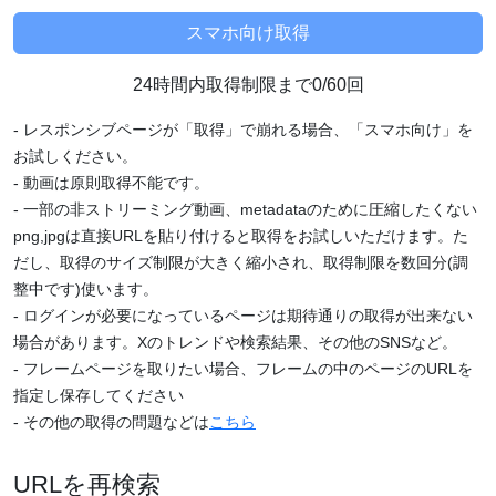
24時間内取得制限まで0/60回
- レスポンシブページが「取得」で崩れる場合、「スマホ向け」を
お試しください。
- 動画は原則取得不能です。
- 一部の非ストリーミング動画、metadataのために圧縮したくない
png,jpgは直接URLを貼り付けると取得をお試しいただけます。た
だし、取得のサイズ制限が大きく縮小され、取得制限を数回分(調
整中です)使います。
- ログインが必要になっているページは期待通りの取得が出来ない
場合があります。Xのトレンドや検索結果、その他のSNSなど。
- フレームページを取りたい場合、フレームの中のページのURLを
指定し保存してください
- その他の取得の問題などは
こちら
URLを再検索