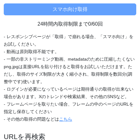
24時間内取得制限まで0/60回
- レスポンシブページが「取得」で崩れる場合、「スマホ向け」を
お試しください。
- 動画は原則取得不能です。
- 一部の非ストリーミング動画、metadataのために圧縮したくない
png,jpgは直接URLを貼り付けると取得をお試しいただけます。た
だし、取得のサイズ制限が大きく縮小され、取得制限を数回分(調
整中です)使います。
- ログインが必要になっているページは期待通りの取得が出来ない
場合があります。Xのトレンドや検索結果、その他のSNSなど。
- フレームページを取りたい場合、フレームの中のページのURLを
指定し保存してください
- その他の取得の問題などは
こちら
URLを再検索