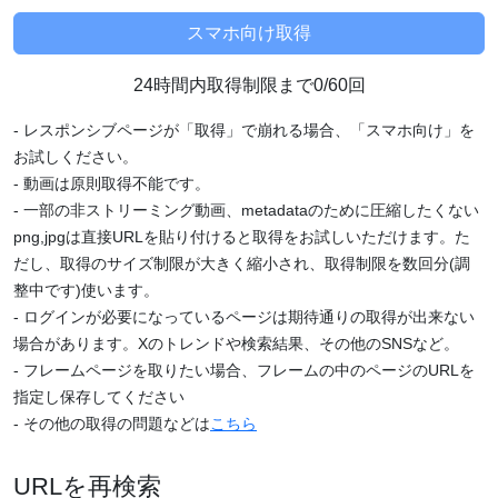
24時間内取得制限まで0/60回
- レスポンシブページが「取得」で崩れる場合、「スマホ向け」を
お試しください。
- 動画は原則取得不能です。
- 一部の非ストリーミング動画、metadataのために圧縮したくない
png,jpgは直接URLを貼り付けると取得をお試しいただけます。た
だし、取得のサイズ制限が大きく縮小され、取得制限を数回分(調
整中です)使います。
- ログインが必要になっているページは期待通りの取得が出来ない
場合があります。Xのトレンドや検索結果、その他のSNSなど。
- フレームページを取りたい場合、フレームの中のページのURLを
指定し保存してください
- その他の取得の問題などは
こちら
URLを再検索