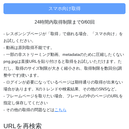
24時間内取得制限まで0/60回
- レスポンシブページが「取得」で崩れる場合、「スマホ向け」を
お試しください。
- 動画は原則取得不能です。
- 一部の非ストリーミング動画、metadataのために圧縮したくない
png,jpgは直接URLを貼り付けると取得をお試しいただけます。た
だし、取得のサイズ制限が大きく縮小され、取得制限を数回分(調
整中です)使います。
- ログインが必要になっているページは期待通りの取得が出来ない
場合があります。Xのトレンドや検索結果、その他のSNSなど。
- フレームページを取りたい場合、フレームの中のページのURLを
指定し保存してください
- その他の取得の問題などは
こちら
URLを再検索