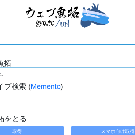
)
魚拓
た。
ブ検索 (
Memento
)
拓をとる