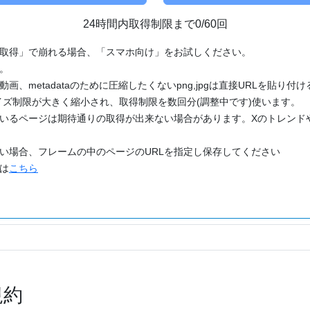
24時間内取得制限まで0/60回
「取得」で崩れる場合、「スマホ向け」をお試しください。
す。
動画、metadataのために圧縮したくないpng,jpgは直接URLを貼り
ズ制限が大きく縮小され、取得制限を数回分(調整中です)使います。
ているページは期待通りの取得が出来ない場合があります。Xのトレンド
たい場合、フレームの中のページのURLを指定し保存してください
どは
こちら
規約