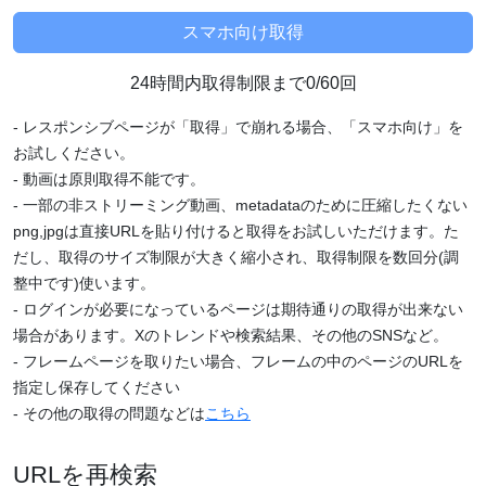
24時間内取得制限まで0/60回
- レスポンシブページが「取得」で崩れる場合、「スマホ向け」を
お試しください。
- 動画は原則取得不能です。
- 一部の非ストリーミング動画、metadataのために圧縮したくない
png,jpgは直接URLを貼り付けると取得をお試しいただけます。た
だし、取得のサイズ制限が大きく縮小され、取得制限を数回分(調
整中です)使います。
- ログインが必要になっているページは期待通りの取得が出来ない
場合があります。Xのトレンドや検索結果、その他のSNSなど。
- フレームページを取りたい場合、フレームの中のページのURLを
指定し保存してください
- その他の取得の問題などは
こちら
URLを再検索