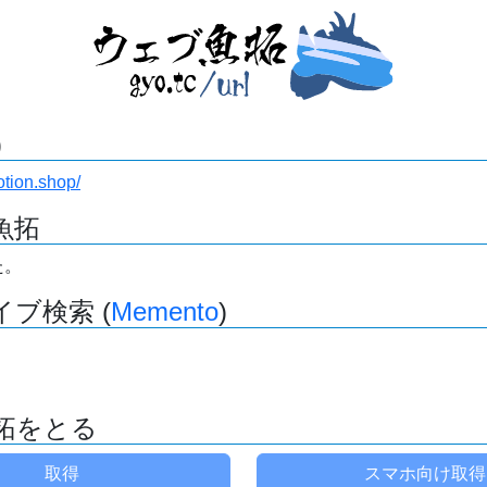
)
tion.shop/
魚拓
た。
ブ検索 (
Memento
)
拓をとる