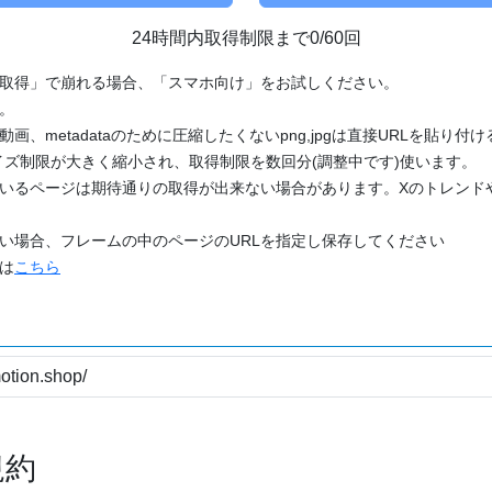
24時間内取得制限まで0/60回
「取得」で崩れる場合、「スマホ向け」をお試しください。
す。
動画、metadataのために圧縮したくないpng,jpgは直接URLを貼り
ズ制限が大きく縮小され、取得制限を数回分(調整中です)使います。
ているページは期待通りの取得が出来ない場合があります。Xのトレンド
たい場合、フレームの中のページのURLを指定し保存してください
どは
こちら
規約