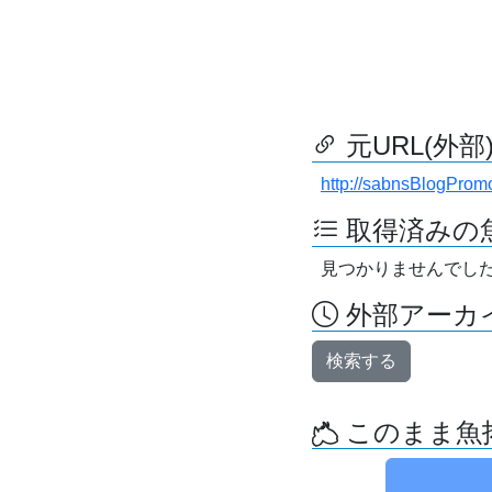
元URL(外部
http://sabnsBlogPromo
取得済みの
見つかりませんでし
外部アーカイ
検索する
このまま魚