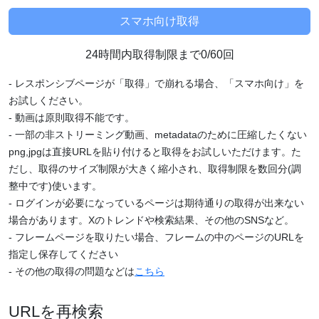
24時間内取得制限まで0/60回
- レスポンシブページが「取得」で崩れる場合、「スマホ向け」を
お試しください。
- 動画は原則取得不能です。
- 一部の非ストリーミング動画、metadataのために圧縮したくない
png,jpgは直接URLを貼り付けると取得をお試しいただけます。た
だし、取得のサイズ制限が大きく縮小され、取得制限を数回分(調
整中です)使います。
- ログインが必要になっているページは期待通りの取得が出来ない
場合があります。Xのトレンドや検索結果、その他のSNSなど。
- フレームページを取りたい場合、フレームの中のページのURLを
指定し保存してください
- その他の取得の問題などは
こちら
URLを再検索