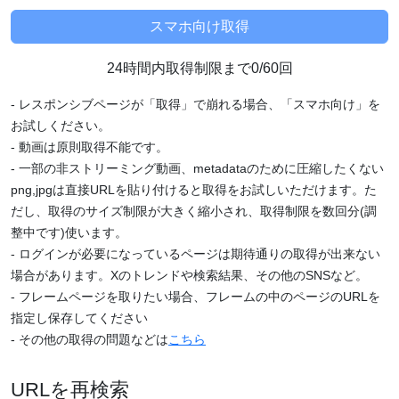
24時間内取得制限まで0/60回
- レスポンシブページが「取得」で崩れる場合、「スマホ向け」を
お試しください。
- 動画は原則取得不能です。
- 一部の非ストリーミング動画、metadataのために圧縮したくない
png,jpgは直接URLを貼り付けると取得をお試しいただけます。た
だし、取得のサイズ制限が大きく縮小され、取得制限を数回分(調
整中です)使います。
- ログインが必要になっているページは期待通りの取得が出来ない
場合があります。Xのトレンドや検索結果、その他のSNSなど。
- フレームページを取りたい場合、フレームの中のページのURLを
指定し保存してください
- その他の取得の問題などは
こちら
URLを再検索