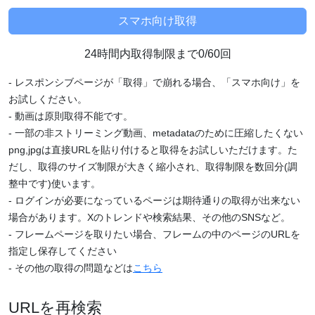
24時間内取得制限まで0/60回
- レスポンシブページが「取得」で崩れる場合、「スマホ向け」を
お試しください。
- 動画は原則取得不能です。
- 一部の非ストリーミング動画、metadataのために圧縮したくない
png,jpgは直接URLを貼り付けると取得をお試しいただけます。た
だし、取得のサイズ制限が大きく縮小され、取得制限を数回分(調
整中です)使います。
- ログインが必要になっているページは期待通りの取得が出来ない
場合があります。Xのトレンドや検索結果、その他のSNSなど。
- フレームページを取りたい場合、フレームの中のページのURLを
指定し保存してください
- その他の取得の問題などは
こちら
URLを再検索