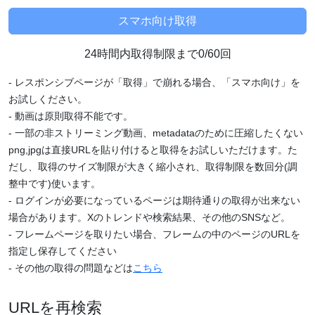
24時間内取得制限まで0/60回
- レスポンシブページが「取得」で崩れる場合、「スマホ向け」を
お試しください。
- 動画は原則取得不能です。
- 一部の非ストリーミング動画、metadataのために圧縮したくない
png,jpgは直接URLを貼り付けると取得をお試しいただけます。た
だし、取得のサイズ制限が大きく縮小され、取得制限を数回分(調
整中です)使います。
- ログインが必要になっているページは期待通りの取得が出来ない
場合があります。Xのトレンドや検索結果、その他のSNSなど。
- フレームページを取りたい場合、フレームの中のページのURLを
指定し保存してください
- その他の取得の問題などは
こちら
URLを再検索