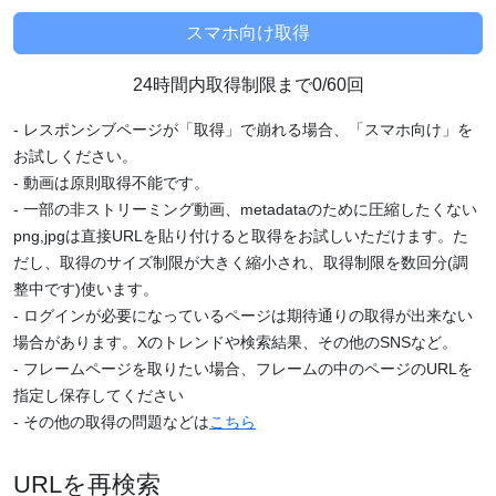
24時間内取得制限まで0/60回
- レスポンシブページが「取得」で崩れる場合、「スマホ向け」を
お試しください。
- 動画は原則取得不能です。
- 一部の非ストリーミング動画、metadataのために圧縮したくない
png,jpgは直接URLを貼り付けると取得をお試しいただけます。た
だし、取得のサイズ制限が大きく縮小され、取得制限を数回分(調
整中です)使います。
- ログインが必要になっているページは期待通りの取得が出来ない
場合があります。Xのトレンドや検索結果、その他のSNSなど。
- フレームページを取りたい場合、フレームの中のページのURLを
指定し保存してください
- その他の取得の問題などは
こちら
URLを再検索