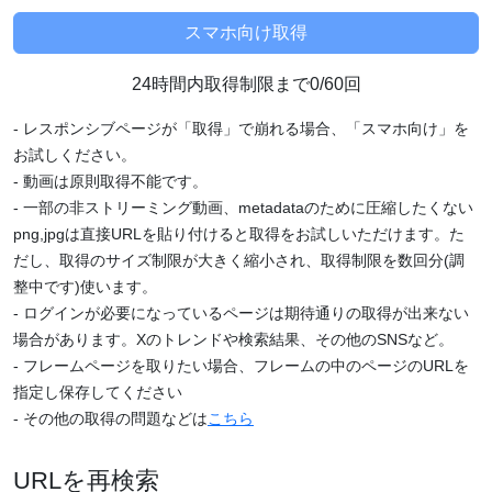
24時間内取得制限まで0/60回
- レスポンシブページが「取得」で崩れる場合、「スマホ向け」を
お試しください。
- 動画は原則取得不能です。
- 一部の非ストリーミング動画、metadataのために圧縮したくない
png,jpgは直接URLを貼り付けると取得をお試しいただけます。た
だし、取得のサイズ制限が大きく縮小され、取得制限を数回分(調
整中です)使います。
- ログインが必要になっているページは期待通りの取得が出来ない
場合があります。Xのトレンドや検索結果、その他のSNSなど。
- フレームページを取りたい場合、フレームの中のページのURLを
指定し保存してください
- その他の取得の問題などは
こちら
URLを再検索