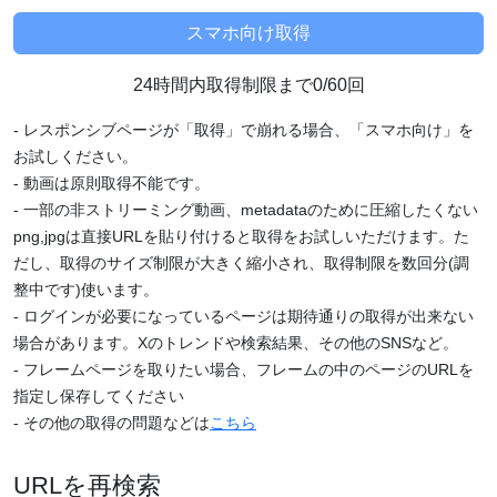
24時間内取得制限まで0/60回
- レスポンシブページが「取得」で崩れる場合、「スマホ向け」を
お試しください。
- 動画は原則取得不能です。
- 一部の非ストリーミング動画、metadataのために圧縮したくない
png,jpgは直接URLを貼り付けると取得をお試しいただけます。た
だし、取得のサイズ制限が大きく縮小され、取得制限を数回分(調
整中です)使います。
- ログインが必要になっているページは期待通りの取得が出来ない
場合があります。Xのトレンドや検索結果、その他のSNSなど。
- フレームページを取りたい場合、フレームの中のページのURLを
指定し保存してください
- その他の取得の問題などは
こちら
URLを再検索