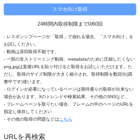
24時間内取得制限まで0/60回
- レスポンシブページが「取得」で崩れる場合、「スマホ向け」を
お試しください。
- 動画は原則取得不能です。
- 一部の非ストリーミング動画、metadataのために圧縮したくない
png,jpgは直接URLを貼り付けると取得をお試しいただけます。た
だし、取得のサイズ制限が大きく縮小され、取得制限を数回分(調
整中です)使います。
- ログインが必要になっているページは期待通りの取得が出来ない
場合があります。Xのトレンドや検索結果、その他のSNSなど。
- フレームページを取りたい場合、フレームの中のページのURLを
指定し保存してください
- その他の取得の問題などは
こちら
URLを再検索