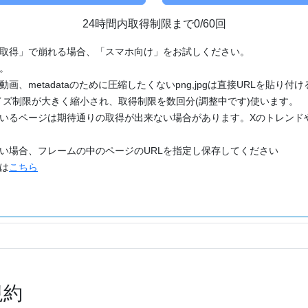
24時間内取得制限まで0/60回
「取得」で崩れる場合、「スマホ向け」をお試しください。
す。
動画、metadataのために圧縮したくないpng,jpgは直接URLを貼り
ズ制限が大きく縮小され、取得制限を数回分(調整中です)使います。
ているページは期待通りの取得が出来ない場合があります。Xのトレンド
たい場合、フレームの中のページのURLを指定し保存してください
どは
こちら
規約