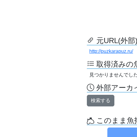
元URL(外部
http://puzkarapuz.ru/
取得済みの
見つかりませんでし
外部アーカイ
検索する
このまま魚