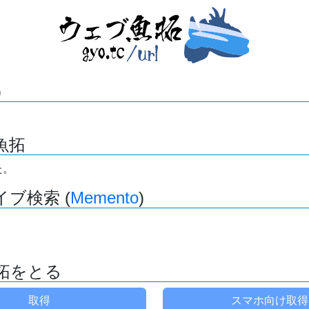
)
魚拓
た。
ブ検索 (
Memento
)
拓をとる