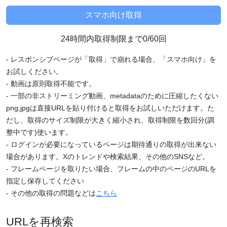
24時間内取得制限まで0/60回
- レスポンシブページが「取得」で崩れる場合、「スマホ向け」を
お試しください。
- 動画は原則取得不能です。
- 一部の非ストリーミング動画、metadataのために圧縮したくない
png,jpgは直接URLを貼り付けると取得をお試しいただけます。た
だし、取得のサイズ制限が大きく縮小され、取得制限を数回分(調
整中です)使います。
- ログインが必要になっているページは期待通りの取得が出来ない
場合があります。Xのトレンドや検索結果、その他のSNSなど。
- フレームページを取りたい場合、フレームの中のページのURLを
指定し保存してください
- その他の取得の問題などは
こちら
URLを再検索