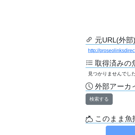
元URL(外部
http://proseolinksdir
取得済みの
見つかりませんでし
外部アーカイ
検索する
このまま魚