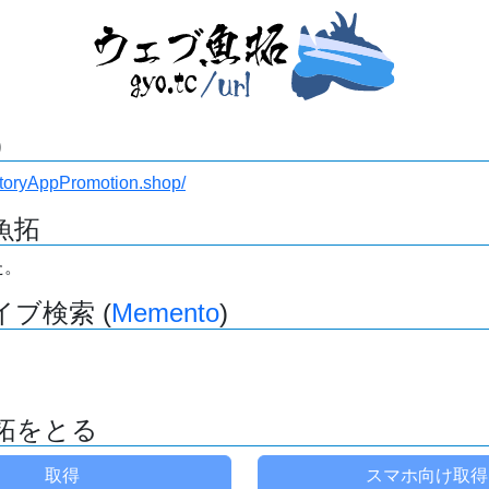
)
ectoryAppPromotion.shop/
魚拓
た。
ブ検索 (
Memento
)
拓をとる