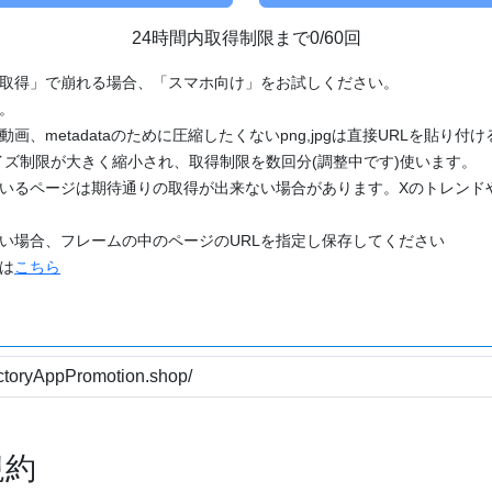
24時間内取得制限まで0/60回
「取得」で崩れる場合、「スマホ向け」をお試しください。
す。
動画、metadataのために圧縮したくないpng,jpgは直接URLを貼り
ズ制限が大きく縮小され、取得制限を数回分(調整中です)使います。
ているページは期待通りの取得が出来ない場合があります。Xのトレンド
たい場合、フレームの中のページのURLを指定し保存してください
どは
こちら
規約