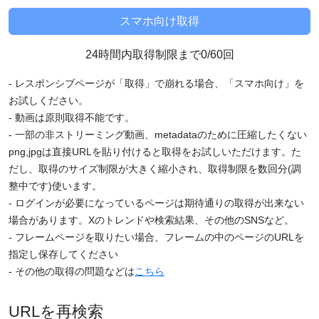
24時間内取得制限まで0/60回
- レスポンシブページが「取得」で崩れる場合、「スマホ向け」を
お試しください。
- 動画は原則取得不能です。
- 一部の非ストリーミング動画、metadataのために圧縮したくない
png,jpgは直接URLを貼り付けると取得をお試しいただけます。た
だし、取得のサイズ制限が大きく縮小され、取得制限を数回分(調
整中です)使います。
- ログインが必要になっているページは期待通りの取得が出来ない
場合があります。Xのトレンドや検索結果、その他のSNSなど。
- フレームページを取りたい場合、フレームの中のページのURLを
指定し保存してください
- その他の取得の問題などは
こちら
URLを再検索