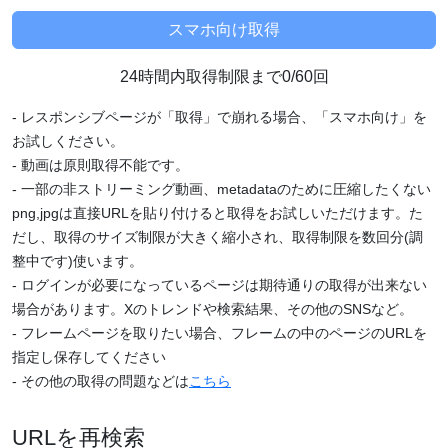
24時間内取得制限まで0/60回
- レスポンシブページが「取得」で崩れる場合、「スマホ向け」を
お試しください。
- 動画は原則取得不能です。
- 一部の非ストリーミング動画、metadataのために圧縮したくない
png,jpgは直接URLを貼り付けると取得をお試しいただけます。た
だし、取得のサイズ制限が大きく縮小され、取得制限を数回分(調
整中です)使います。
- ログインが必要になっているページは期待通りの取得が出来ない
場合があります。Xのトレンドや検索結果、その他のSNSなど。
- フレームページを取りたい場合、フレームの中のページのURLを
指定し保存してください
- その他の取得の問題などは
こちら
URLを再検索