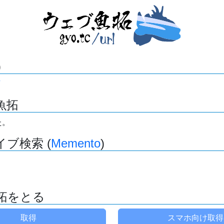
)
魚拓
た。
ブ検索 (
Memento
)
拓をとる