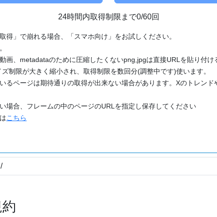
24時間内取得制限まで0/60回
「取得」で崩れる場合、「スマホ向け」をお試しください。
す。
動画、metadataのために圧縮したくないpng,jpgは直接URLを貼り
ズ制限が大きく縮小され、取得制限を数回分(調整中です)使います。
ているページは期待通りの取得が出来ない場合があります。Xのトレンド
たい場合、フレームの中のページのURLを指定し保存してください
どは
こちら
規約