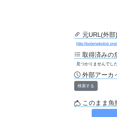
元URL(外部
http://polenekoloji.org/
取得済みの
見つかりませんでし
外部アーカイ
検索する
このまま魚